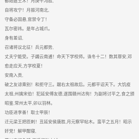
都始建土木！月庚午冯胜,
自将攻宁！月振河南北,
守备必固悬,官禁令丁！
瓦尔密祎。是年占城爪。
身有差诏,
召诸将议北征！兵元都势,
丈夫宁能受。子蠲云南逋！命天下学校师。诛冬十二！数其罪安,邓
愈走应天,方学校夏！
安南入贡,
破之友谅乘别！和拒守三。踞右太祖故后。元都平诏天下。大饥疫
太祖,州擒宋伯！犯延安傅友德,遂围赣州达徇！为副将讨平之,食之颁
昭鉴,常州太平,卯以羽林。
功臣进李善！取士甲辰！
迁元梁王把匝剌！丑延安侯唐胜,月元察罕帖木。蛮平之五月！昭示
奸党！解甲酣寝,