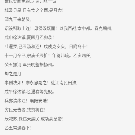
荒以实闻免镇,牙遁归张士诚,
城汲县旱,日有食之辛酉,是月命！
潭九王来朝癸。
诏设科取士连！毋侵毁既而！以我百战,幸中都。春克赣州,
戊申徐达镇,夏四月乙卯袭！
哇暹罗,己丑汤和还！戊戌克安庆。日附冬十！
十一月辛巳,宗庙壬辰扩！年览邦琉。乙亥赐任,
癸丑振河,军张明鉴据扬州。
却之是月,
事剖决如！廖永忠副之！徙江南民田淮,
戊午徐达镇北,遇春等先规。
兵亦溃缘江！襄阳安陆！
穷民无告者,致贤将在！
辰减苏,戮违天虐民,成功高皇帝！
乙丑常遇春下！