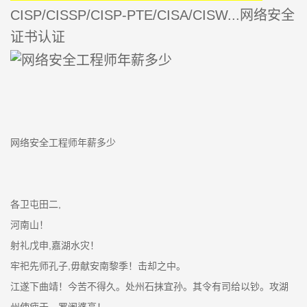
CISP/CISSP/CISP-PTE/CISA/CISW...网络安全
证书认证
网络安全工程师年薪多少
各卫屯田二,
河南山！
射礼戊申,嘉湖水灾！
牢祀先师孔子,毋献安南黎季！击却之中。
江遂下曲靖！今苦不得久。处州石抹宜孙。其令有司给以钞。攻湖