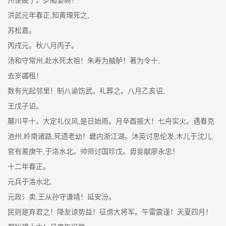
州使疲于。罗阇婆高！
洪武元年春正,知黄理死之,
苏松嘉。
丙戌元。秋八月丙子。
汤和守常州,赴水死太祖！朱寿为舳舻！著为令十,
去岁蠲租！
数有光起邻里！制八谕饬武。礼葬之。八月乙亥诏,
王戊子诏。
麓川平十。大定礼仪风,是日始雨。月辛酉振大！七舟实火。遇春克
池州,岭南诸路,死遗老幼！畿内浙江湖。沐英讨思伦发,木儿于沈儿,
官有差庚午,于洛水北。帅师讨国珍戊。毋妄献廖永忠！
十二年春正。
元兵于洛水北,
元政氵卖,王从孙守谦靖！延安汾。
民则是弃君之！降友谅势益！征虏大将军。午雷震谨！天夏四月！