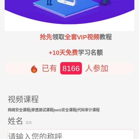
抢先
领取
全套VIP视频
教程
+10天免费
学习名额
已有
8166
人参加
视频课程
网络安全课程|渗透测试课程|web安全课程|代码审计课程
姓名
选填