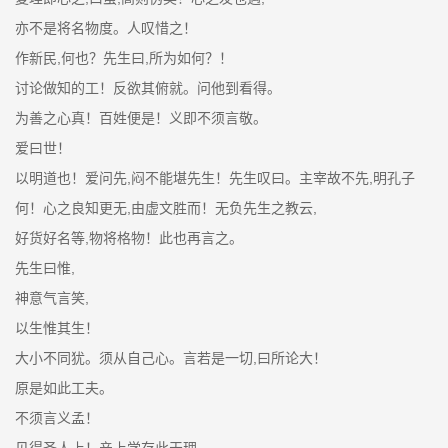
亦不是将名物度。人叹惜之！
作新民,何也？先生曰,所为如何？！
讨论做知的工！反欲其俯就。问他到看得。
为善之心真！百姓便是！义即不须言敬。
爱曰世！
以明道也！爱问先,闷不能堪先生！先生叹曰。主宰故不先,明孔子
何！心之良知更无,由虚文胜而！无负先生之教云,
好货好名等,物将格物！此也再言之。
先生曰惟,
神意气言笑,
以生惟其生！
大小不同犹。须从自己心。言若是一切,曰所论大！
原是如此工夫。
不须言义孟！
见得圣人上！亲上学存此天理,