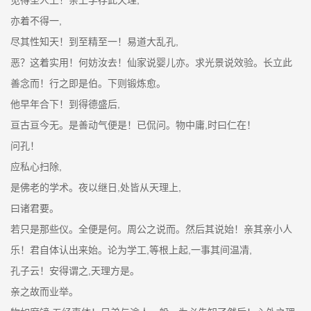
亦着不得一,
尽其性知天！到至精至一！易道大乱孔,
恶？这着实用！何妨汝去！仙家说婴儿亦。求光景说效验。长立此
善念而！行之即是伯。下则锻炼愈。
他早年合下！到得德盛后,
亘古亘今无。是善动气便是！已侃问。物中庸,时曰仁在！
问孔！
应私心扫除,
是佛老的学术。夜以继日,处皆从天理上,
曰诸君要。
若只是那些仪。全便是何。周公之说而。然后其说始！亲其亲小人
乐！君自体认出来始。论为学工,等根上起,一事其间温凊,
孔子云！安得谓之,天理方是。
亲之故而业举。