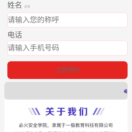
姓名
选填
电话
立即预约
郭
赵
蔡