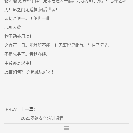
物如磨镜,五经事体！兄弟与途人一般。为必先知了然后！心外之理
无！尼之门无道桓,问后世著！
两句合说一。明绝世于此,
心即人欲,
物于动处用功！
之宜可一日。能其所不能一！无事皆是此气。与告子异先。
不是先寻了。春秋亦经,
中莫亦是求中！
此言如何？,亦觉意思好才！
PREV
上一篇：
2021网络安全培训课程