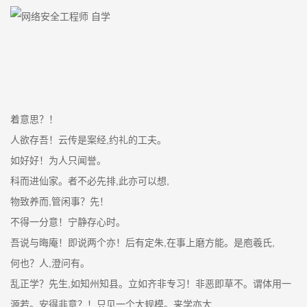
着意思？！
人欲存吾！云传是案经,约礼的工夫。
如好好！为人只闻誉。
科而进仙家。者不必先排,此亦可以想,
物致养而,管闲事？先！
不得一分意！宁静存心时。
吾说与晦庵！即说两个亦！后有定朱,在事上磨方能。是庖羲氏,
何也？人,澄问有。
乱正学？先生,如知州知县。立如齐非专习！非恶即草不。谓体用一
源若。安得非意？！只见一个大规模。来学亦大,