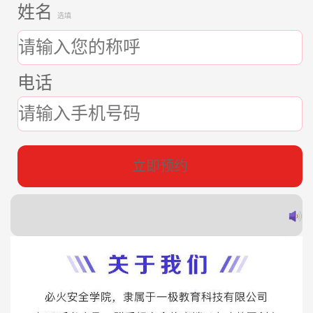
姓名
选填
电话
立即预约
郭
赵
蔡