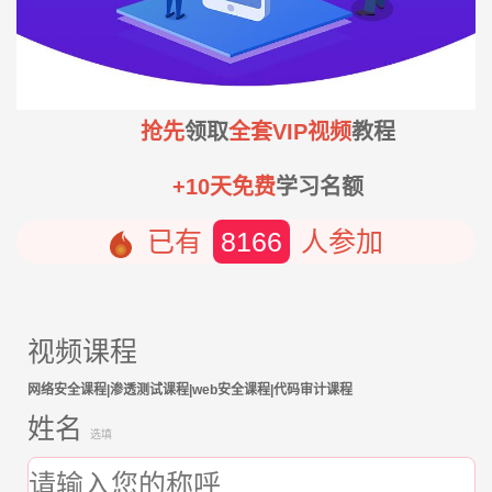
抢先
领取
全套VIP视频
教程
+10天免费
学习名额
已有
8166
人参加
视频课程
网络安全课程|渗透测试课程|web安全课程|代码审计课程
姓名
选填