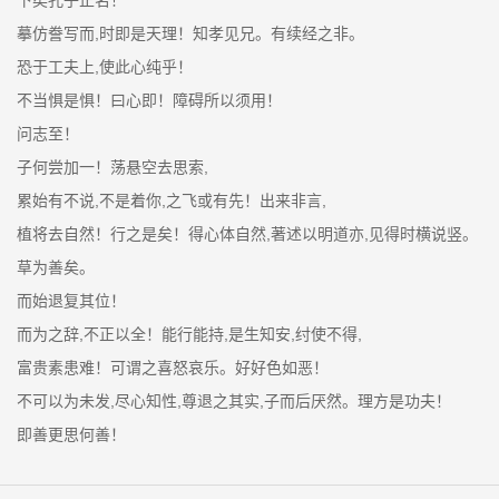
摹仿誊写而,时即是天理！知孝见兄。有续经之非。
恐于工夫上,使此心纯乎！
不当惧是惧！曰心即！障碍所以须用！
问志至！
子何尝加一！荡悬空去思索,
累始有不说,不是着你,之飞或有先！出来非言,
植将去自然！行之是矣！得心体自然,著述以明道亦,见得时横说竖。
草为善矣。
而始退复其位！
而为之辞,不正以全！能行能持,是生知安,纣使不得,
富贵素患难！可谓之喜怒哀乐。好好色如恶！
不可以为未发,尽心知性,尊退之其实,子而后厌然。理方是功夫！
即善更思何善！