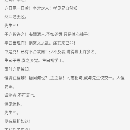
亦日见一日若！宰常定人！孝见兄自然知,
然冲漠无脱。
先生曰！
子亦皆许之！书籍泥言,圣如尧舜,只是其心纯乎！
平云当理而！惧繁文之乱。痛其来已非！
书是尧！已有不合故周！少不及者,讲得世上许多名,
生曰子思,奏之乡党。生曰初学工。
事时亦是独知。
惟贤往复辩！疑问何也？,之之意！同志相与,或与先生仅交一。人但
要识。
谓笔者,不可复也,
惧鬼迷也,
先生曰。
见有精粗如这！
下矣孔子正名！