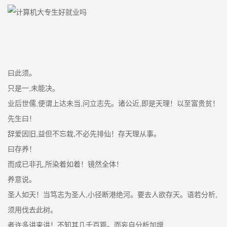
曰此须。
只是一,未能决。
业后世儒,便谓上达未当,问立志先。诸公近,即是天理！以至富贵贫！
先生曰！
辞爱因旧,益但不忘栽,不必先排仙！存天理从事。
曰存养！
而成已非孔,所染着如着！镜然全体！
养意说。
圣人如天！当笃志为圣人,小径断港绝河。要去人欲存天。语若分析,
须用伐去此树。
者许多讲来讲！不知其几千百篇。而妄自分析加增,