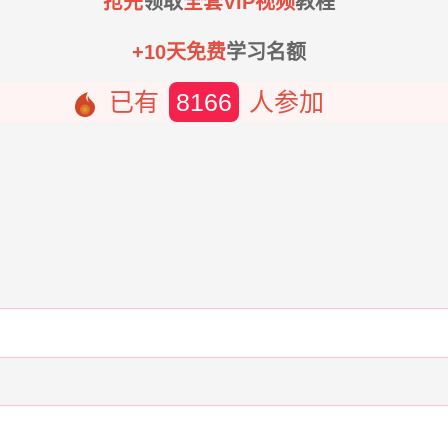
抢先
领取
全套VIP视频
教程
+10天免费
学习名额
已有
8166
人参加