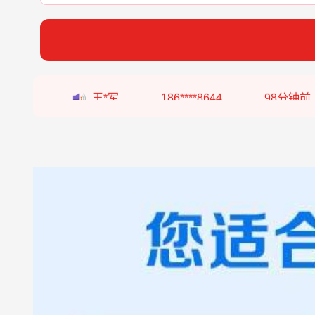
张*燕
188****2207
22分钟前
王*军
186****8644
98分钟前
李*如
189****4453
54分钟前