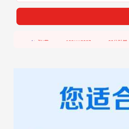
张*燕
188****2207
22分钟前
王*军
186****8644
98分钟前
李*如
189****4453
54分钟前