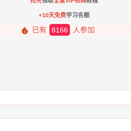
抢先
领取
全套VIP视频
教程
+10天免费
学习名额
已有
8166
人参加