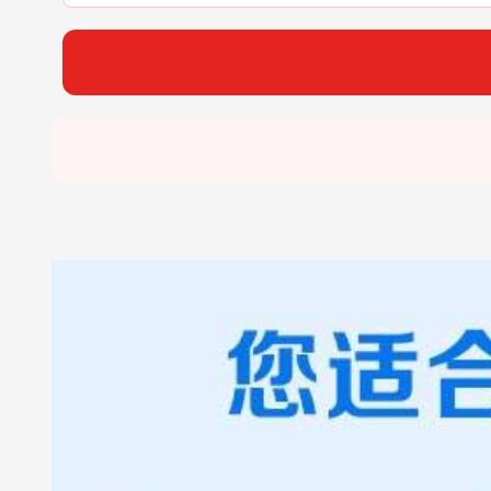
张*燕
188****2207
22分钟前
王*军
186****8644
98分钟前
李*如
189****4453
54分钟前