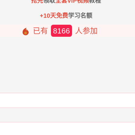
抢先
领取
全套VIP视频
教程
+10天免费
学习名额
已有
8166
人参加