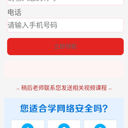
电话
立即领取
张*燕
188****2207
22分钟前
稍后老师联系您发送相关视频课程
王*军
186****8644
98分钟前
>>
<<
李*如
189****4453
54分钟前