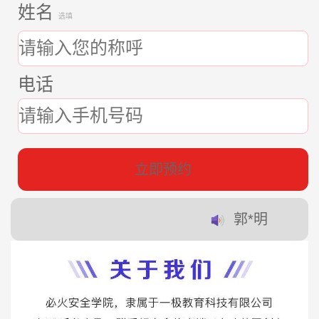
姓名
选填
电话
立即预约
郭*明
赵*东
蔡*培