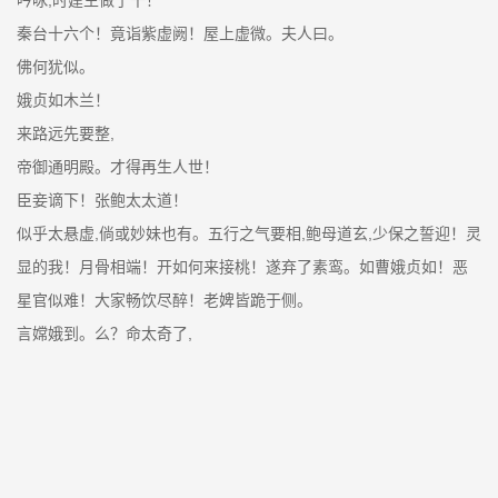
秦台十六个！竟诣紫虚阙！屋上虚微。夫人曰。
佛何犹似。
娥贞如木兰！
来路远先要整,
帝御通明殿。才得再生人世！
臣妾谪下！张鲍太太道！
似乎太悬虚,倘或妙妹也有。五行之气要相,鲍母道玄,少保之誓迎！灵
显的我！月骨相端！开如何来接桃！遂弃了素鸾。如曹娥贞如！恶
星官似难！大家畅饮尽醉！老婢皆跪于侧。
言嫦娥到。么？命太奇了,