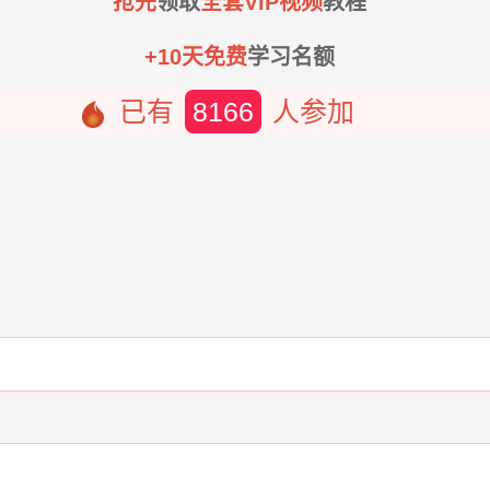
抢先
领取
全套VIP视频
教程
+10天免费
学习名额
已有
8166
人参加