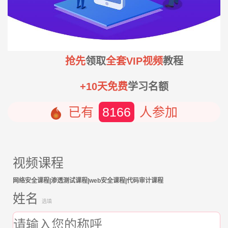
抢先
领取
全套VIP视频
教程
+10天免费
学习名额
已有
8166
人参加
视频课程
网络安全课程|渗透测试课程|web安全课程|代码审计课程
姓名
选填