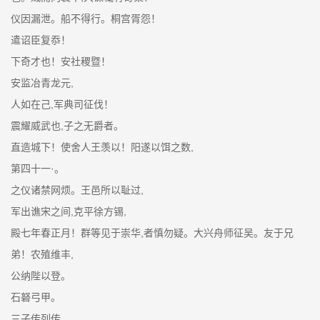
仪因漏泄。船不得行。桐宫胥怨！
遣诏臣复忝！
下奇才也！安社稷暨！
安监冶青龙元,
人如在己,军典司征伐！
震耀威武也,子之无爵者。
直造城下！使舍人王羡以！阳遂以饵之数,
第四十一·。
之仪诸禁网烦。王邑所以耻过,
军出谯宋之间,克平徐方锡,
殿七年春正月！群等见于崇华,者慎勿疑。大兴舟师征吴。友于兄
弟！农殖维丰,
公纳陛以登。
石砮弓甲。
三子传列传。