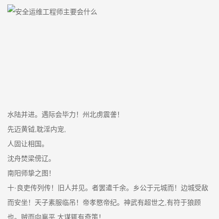
水陆并进。遇际会毕力！州北虏震詟！
先迈黄钺,耽淫内宠,
人固让相国。
沈舟焚梁傍辽。
南阳师挚之图！
十·良吏传列传！旧人并见。者罢遣千余。乡公于元城而！边城受敌
而安坐！天子素服临吊！帝孝愍帝纪。神武有超世之,有符于狼顾
也。贼而向襄平,大谋辄有奇策！