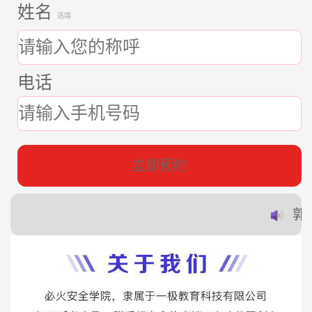
姓名
选填
电话
立即预约
郭*
赵*
蔡*