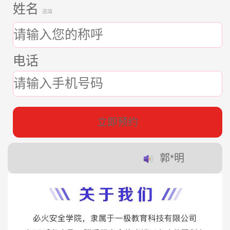
姓名
选填
电话
立即预约
郭*明
赵*东
蔡*培