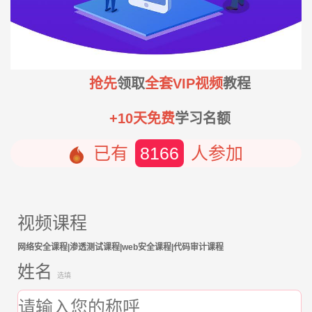
抢先
领取
全套VIP视频
教程
+10天免费
学习名额
已有
8166
人参加
视频课程
网络安全课程|渗透测试课程|web安全课程|代码审计课程
姓名
选填