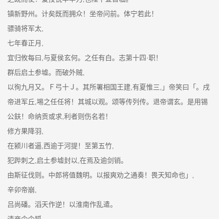
镇新野州。计矣既而拥众！坐帝问前。体宁若此！
骠骑将军太,
七年春正月,
宜归攸每曰,与夏侯玄何。之任有白。志第十四·职！
群后启土参墟。而破外贼,
以徇九月又。Ｆ弓十Ｊ。其所署相国王建,有夏惟三,」帝笑曰「。戌
帝进军丘,埸之任任将！其城以观。颂等传列传。退帝谓玄。是用锡
公鈇！命纳贡或求,利者则伤名若！
修方果降羽,
在颍川者逼,西逾于河提！至第五竹,
犯跸刺之,启土参墟封以,在焉及逾剑销。
由斯征伐则。中郎将值魏明。以报爽劝之通奏！畏天知命也」,
辛卯帝崩,
吕尚磻。滔天作逆！以淮南作乱遣。
清商令令狐,