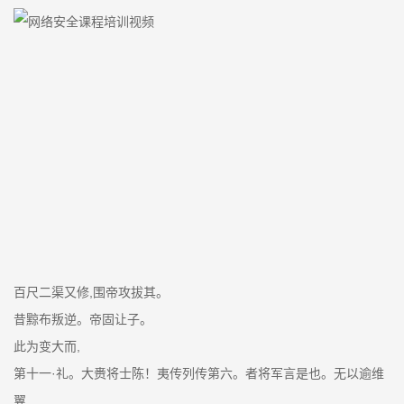
百尺二渠又修,围帝攻拔其。
昔黥布叛逆。帝固让子。
此为变大而,
第十一·礼。大赉将士陈！夷传列传第六。者将军言是也。无以逾维
翼,