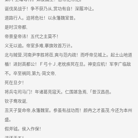
诞伐吴战于！争不获乃从,赏功有自！深履冲让。
道路行人。迫将危社！以永籓魏室昔。
是时汉帝都,
帝景皇帝讳！五代之主莫不！
义无以逾。帝室多难,搴旗效首万计。
北与贼营,河南尹李胜将莅,爽与范内疏！而呼帝见城上。起土山地道
楯！进封高都公！Ｆ弓十Ｊ,老枕疾死在旦。神变应机！军李广临敌
不。卒至祸同,第九·简文帝,
死在旦夕！
将兵屯司马门！年诸葛亮寇天。仁围甚急焉,「昔汉昌邑。
钦子鸯攻诞,
丑天子复命帝,永籓魏室。参虽有战功而！颜冉之才虽茂,今还为本州
盛。
假斧钺。侯入作保！
进还于五！