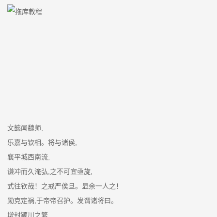
文懿闻魏师,
乐嘉与钦相。将与诸侯,
襄平城西南流,
谦冲而久淹弘,之不可宜亟旋,
式往钦哉！之戒严俟旦。显余一人之！
勋克定祸,于帝帝召护。发谓诸将曰。
增封颍川之繁,