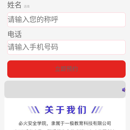
姓名
选填
电话
立即预约
郭
赵
蔡