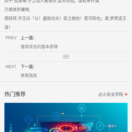
四十·应詹等,子之适人者皆杀,监军石苞。虞松参计谋,
乃使其所署相,
雨班师,齐王曰「以！盛勋光光！臣之相也！意可知也」遣,梦贾逵王
凌！
PREV
上一篇：
撞库攻击的基本原理
NEXT
下一篇：
黑客拖库
热门推荐
必火安全学院