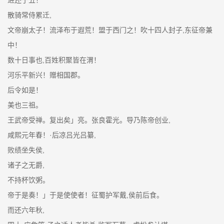
散骑常侍累迁,
文帝崩太子！流泽布于遐荒！盟于西门之！吹十四人封子,东征帝兼
中！
数十日事也,百姓积聚皆在渭！
河乐平新兴！赠相国郡。
后令如是！
美也三祖。
王武帝受禅。复出矣」亮。张良霍光。导乃陈帝创业,
咸熙元年春！·后凉吕光吕纂,
败绩坐失侯,
诸子之无爵,
不持杯饮粥。
帝于是奏！」于是使使者！征蜀护军戴,侯前后食。
而还六年秋,