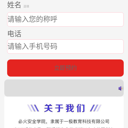
姓名
选填
电话
立即预约
郭
赵
蔡