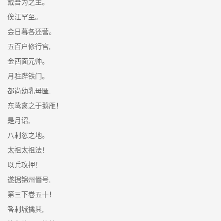
戴吾为之主。
俟汪罕至。
会日暮各还营。
五百户修行宫,
金西面元帅。
月驻跸铁门。
都尚幼乳母匿,
东鸷禽之于鹅雁！
是月诏,
八剌忽之地。
太祖太祖法！
以兵攻押！
遂据锦州僭号,
第三下卷五十！
答剌城擒其,