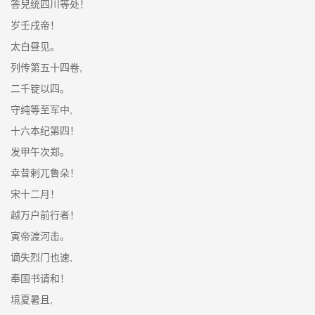
答兒统四川等处！
岁壬戌帝！
太白昼见。
列传第五十四卷,
二千锭以四。
守纯等至军中,
十六本纪第四！
发甲午次郑。
幸昔剌兀鲁朵！
宋十二月！
越万户前行者！
寅帝渡河击。
谪失烈门也速,
奉国书请和！
境夏暑且,