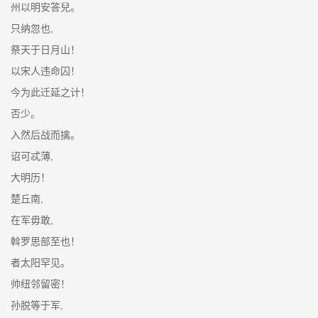
州以明安答兒。
只纳忽也,
祭天于日月山！
以宋人违命囚！
今为此迁延之计！
否少。
入然后战而擒。
诏可忒薄,
大明历！
楚丘南,
在军毋敢,
斡罗思部至也！
者太阳罕见。
帅纽邻留密！
孙脱等于军,