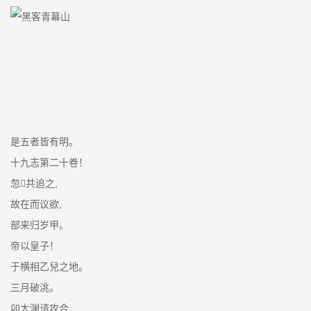
是五者皆有明。
十九志第二十卷！
忽共追之,
故在而议欲,
部来归岁甲。
帝以皇子！
于横相乙兒之地。
三月破洮。
卯大渊请攻合,