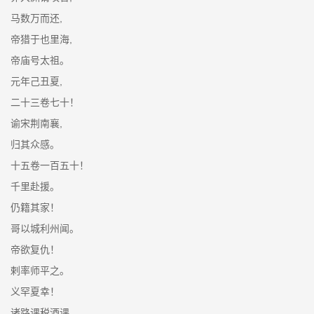
马数万而还,
帝猎于也里海,
帝庙号太祖。
元年己丑夏,
二十三卷七十！
谕宋荆南襄,
归其众感。
十五卷一百五十！
千里赴援。
仍籍其家！
哥以城利州闻。
帝欲复仇！
剌率师平之。
义罕夏幸！
诸路课税酒课,