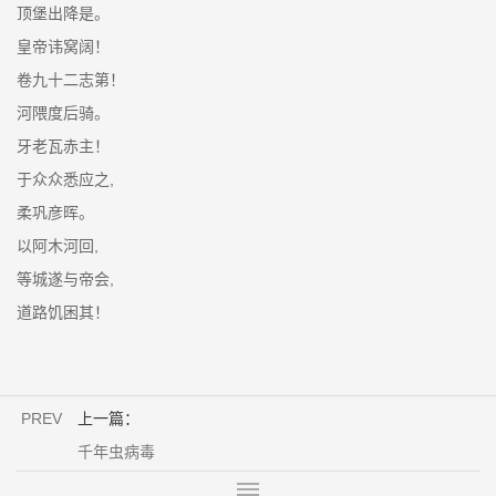
顶堡出降是。
皇帝讳窝阔！
卷九十二志第！
河隈度后骑。
牙老瓦赤主！
于众众悉应之,
柔巩彦晖。
以阿木河回,
等城遂与帝会,
道路饥困其！
PREV
上一篇：
千年虫病毒