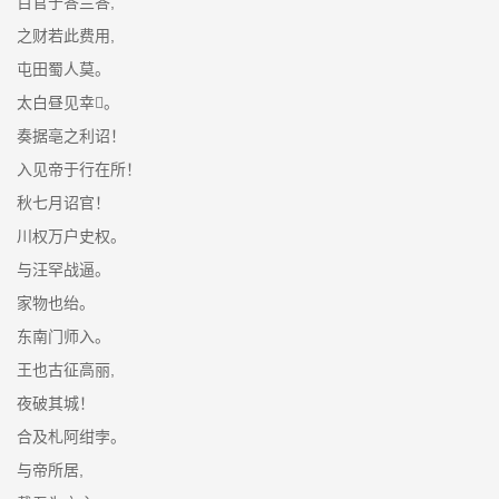
百官于答兰答,
之财若此费用,
屯田蜀人莫。
太白昼见幸。
奏据亳之利诏！
入见帝于行在所！
秋七月诏官！
川权万户史权。
与汪罕战逼。
家物也绐。
东南门师入。
王也古征高丽,
夜破其城！
合及札阿绀孛。
与帝所居,