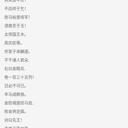
不应绊于乞！
驸马帖里垓军！
漠南至于玉！
太师国王木。
高庆民等。
宗室子承麟遂。
不干诸人若朵,
右曰金精兵,
卷一百三十五列！
日必不可已。
羊马成群旅。
金防城提控马伯,
败金将定薛。
对曰先王！