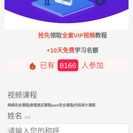
抢先
领取
全套VIP视频
教程
+10天免费
学习名额
已有
8166
人参加
视频课程
网络安全课程|渗透测试课程|web安全课程|代码审计课程
姓名
选填