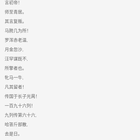
言初帝！
师至青居。
其言复叛。
马胯几为所！
罗浑赤老温,
月金忽沙,
汪罕谋既不,
所擎者也。
牝马一牛,
凡其留者！
传国于长子光昺！
一百九十六列！
九列传第六十六,
哈答斤部散,
去是日。