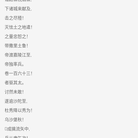
下诸城来献及,
击之尽殪！
灭怯土之地遣！
之量忠恕之！
带撒里土鲁！
帝渡嘉陵江至,
帝独率兵。
卷一百六十三！
者驱其太。
讨然未敢！
遂逾沙陀至,
杜秀降以秀为！
乌沙堡秋！
成擒流矢中,
兵从庚午次！