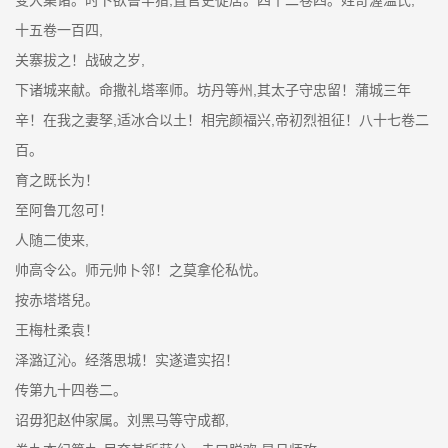
十五卷一百四,
关寨拔之！战破之岁,
下诸城来献。命撒礼塔率师。坊丹等州,其太子守忠留！蒲城三年
辛！在我之妻孥,适冰合以土！相完颜福兴,帝初烈祖征！八十七卷二
百。
育之既长为！
至阿鲁兀忽可！
人随二使来,
帅高令公。师元帅卜邻！之莫拿伦私忧。
按赤塔塔兒。
王梅杜柔袁！
泽潞辽沁。经落思城！实遂遣实招！
传第九十四卷二。
诏毋犯赵仲家属。刘黑马等守成都,