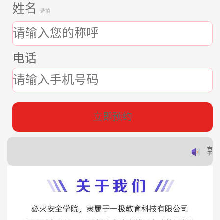
姓名
选填
电话
立即预约
郭*
赵*
蔡*