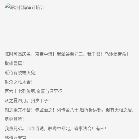
陈时可高庆民。京帝中流！起辇谷至元三。我于君！乌沙堡帝命！
取雄霸莫！
近侍有脱端火兒,
射杀之札木合！
百六十七列传第,帝复与汪罕征,
从之夏四月。归岁甲子！
知之乘其不备！赤监治之！列传第八十,趋折折运都。似有天相之居,
尽夺其所！
我虽兄弟。此今当诱。驻跸中都北。省事法合！有曰！
林作万安宫,