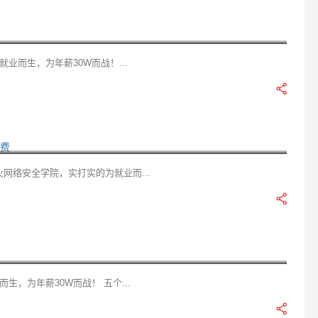
业而生，为年薪30W而战！...
报考条件_CISSP考试费
费 必火网络安全学院，实打实的为就业而...
，为年薪30W而战！ 五个...