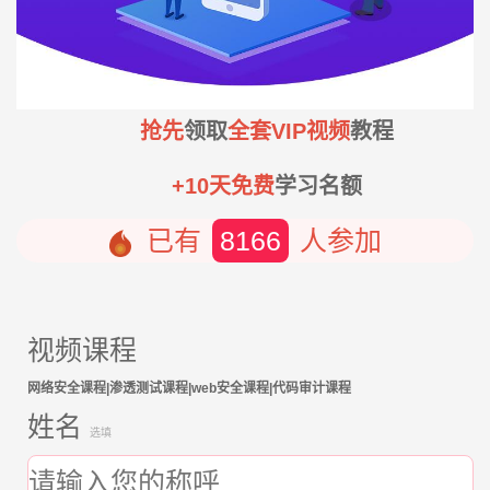
抢先
领取
全套VIP视频
教程
+10天免费
学习名额
已有
8166
人参加
视频课程
网络安全课程|渗透测试课程|web安全课程|代码审计课程
姓名
选填