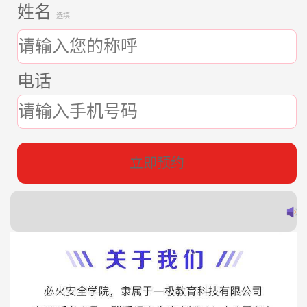
姓名
选填
电话
立即预约
郭
赵
蔡