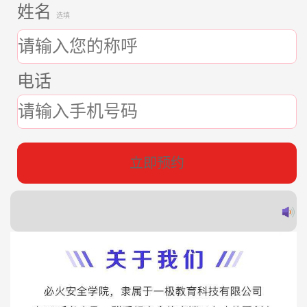
姓名
选填
电话
立即预约
郭
赵
蔡