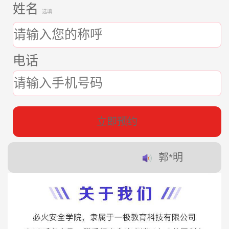
姓名
选填
电话
立即预约
郭*明
赵*东
蔡*培