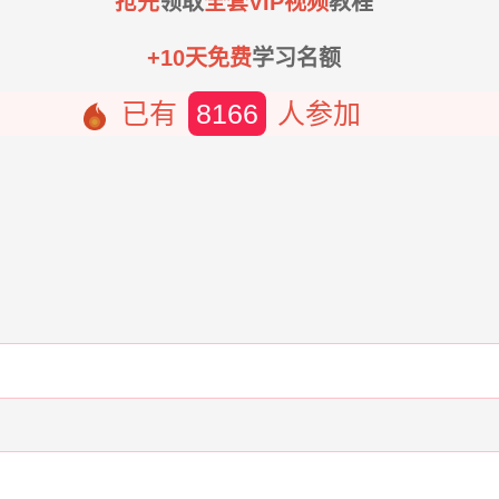
抢先
领取
全套VIP视频
教程
+10天免费
学习名额
已有
8166
人参加